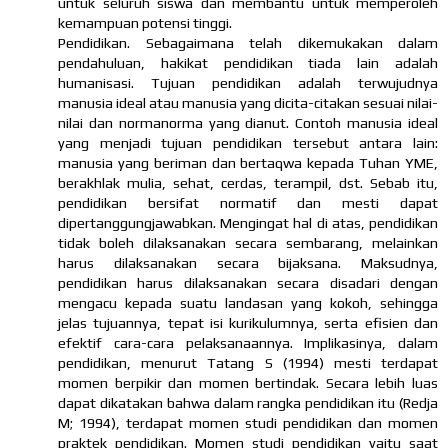
untuk seluruh siswa dan membantu untuk memperoleh
kemampuan potensi tinggi.
Pendidikan. Sebagaimana telah dikemukakan dalam
pendahuluan, hakikat pendidikan tiada lain adalah
humanisasi. Tujuan pendidikan adalah terwujudnya
manusia ideal atau manusia yang dicita-citakan sesuai nilai-
nilai dan normanorma yang dianut. Contoh manusia ideal
yang menjadi tujuan pendidikan tersebut antara lain:
manusia yang beriman dan bertaqwa kepada Tuhan YME,
berakhlak mulia, sehat, cerdas, terampil, dst. Sebab itu,
pendidikan bersifat normatif dan mesti dapat
dipertanggungjawabkan. Mengingat hal di atas, pendidikan
tidak boleh dilaksanakan secara sembarang, melainkan
harus dilaksanakan secara bijaksana. Maksudnya,
pendidikan harus dilaksanakan secara disadari dengan
mengacu kepada suatu landasan yang kokoh, sehingga
jelas tujuannya, tepat isi kurikulumnya, serta efisien dan
efektif cara-cara pelaksanaannya. Implikasinya, dalam
pendidikan, menurut Tatang S (1994) mesti terdapat
momen berpikir dan momen bertindak. Secara lebih luas
dapat dikatakan bahwa dalam rangka pendidikan itu (Redja
M; 1994), terdapat momen studi pendidikan dan momen
praktek pendidikan. Momen studi pendidikan yaitu saat