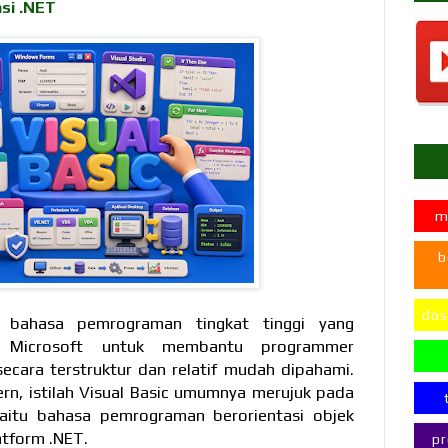
si .NET
m
b
dos
h bahasa pemrograman tingkat tinggi yang
h Microsoft untuk membantu programmer
ecara terstruktur dan relatif mudah dipahami.
rn, istilah Visual Basic umumnya merujuk pada
yaitu bahasa pemrograman berorientasi objek
atform .NET.
pr