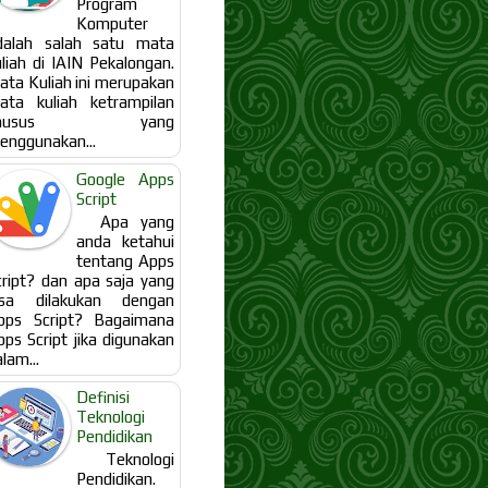
Program
Komputer
dalah salah satu mata
uliah di IAIN Pekalongan.
ata Kuliah ini merupakan
ata kuliah ketrampilan
khusus yang
enggunakan...
Google Apps
Script
Apa yang
anda ketahui
tentang Apps
cript? dan apa saja yang
isa dilakukan dengan
pps Script? Bagaimana
pps Script jika digunakan
lam...
Definisi
Teknologi
Pendidikan
Teknologi
Pendidikan.