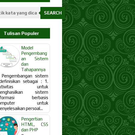
SEARCH
Tulisan Populer
Model
Pengembang
an Sistem
dan
Tahapannya
engembangan sistem
idefinisikan sebagai : 1.
ktivitas untuk
enghasilkan sistem
nformasi berbasis
omputer untuk
nyelesaikan persoal...
Pengertian
HTML, CSS
dan PHP