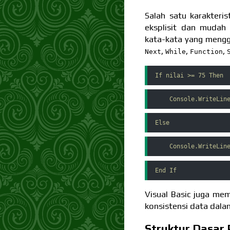
Salah satu karakteris
eksplisit dan mudah 
kata-kata yang mengg
,
,
,
Next
While
Function
If nilai >= 75 Then
    Console.WriteLin
Else
    Console.WriteLin
End If
Visual Basic juga mem
konsistensi data dalam
Struktur Dasar 