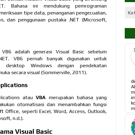
NET. Bahasa ini mendukung pemrograman
emeriksaan tipe data, penanganan pengecualian,
n, dan penggunaan pustaka .NET (Microsoft,
 VB6 adalah generasi Visual Basic sebelum
.NET. VB6 pernah banyak digunakan untuk
si desktop Windows dengan pendekatan
ka secara visual (Sommerville, 2011).
P
d
pplications
A
m
plications atau
VBA
merupakan bahasa yang
i
k
akukan otomatisasi dan menambahkan fungsi
me
t Office, seperti Excel, Word, Access, Outlook,
oft, n.d.).
tama Visual Basic