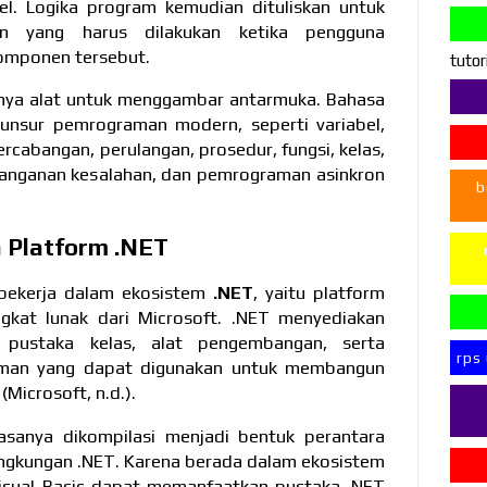
bel. Logika program kemudian dituliskan untuk
an yang harus dilakukan ketika pengguna
komponen tersebut.
tutor
anya alat untuk menggambar antarmuka. Bahasa
i unsur pemrograman modern, seperti variabel,
ercabangan, perulangan, prosedur, fungsi, kelas,
nanganan kesalahan, dan pemrograman asinkron
b
n Platform .NET
 bekerja dalam ekosistem
.NET
, yaitu platform
kat lunak dari Microsoft. .NET menyediakan
, pustaka kelas, alat pengembangan, serta
rps
man yang dapat digunakan untuk membangun
 (Microsoft, n.d.).
asanya dikompilasi menjadi bentuk perantara
lingkungan .NET. Karena berada dalam ekosistem
Visual Basic dapat memanfaatkan pustaka .NET