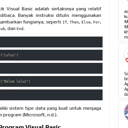
tik Visual Basic adalah sintaksnya yang relatif
a
dibaca. Banyak instruksi ditulis menggunakan
k
M
ambarkan fungsinya, seperti
,
,
,
,
If
Then
Else
For
M
, dan
.
Sub
End
m
e("Lulus")
S
b
e("Belum lulus")
A
A
da
iliki sistem tipe data yang kuat untuk menjaga
 program (Microsoft, n.d.).
Program Visual Basic