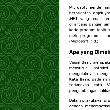
Microsoft mendefinis
berorientasi objek y
.NET yang aman te
dirancang dengan sin
kode program lebih mu
oleh programmer p
(Microsoft, n.d.).
Apa yang Dimak
Visual Basic merupa
menyusun instruk
mengolahnya, mengam
Kata
Basic
pada nama
sedangkan kata
V
pengembangan aplikasi 
Dalam praktiknya, pr
dengan menempatkan