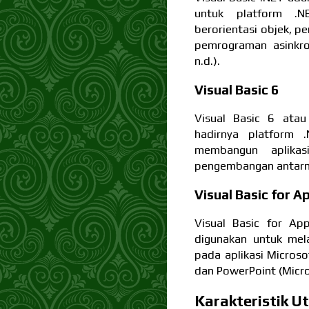
untuk platform .
berorientasi objek, p
pemrograman asinkro
n.d.).
Visual Basic 6
Visual Basic 6 atau
hadirnya platform 
membangun aplika
pengembangan antarmu
Visual Basic for A
Visual Basic for Ap
digunakan untuk mel
pada aplikasi Microsof
dan PowerPoint (Micros
Karakteristik U