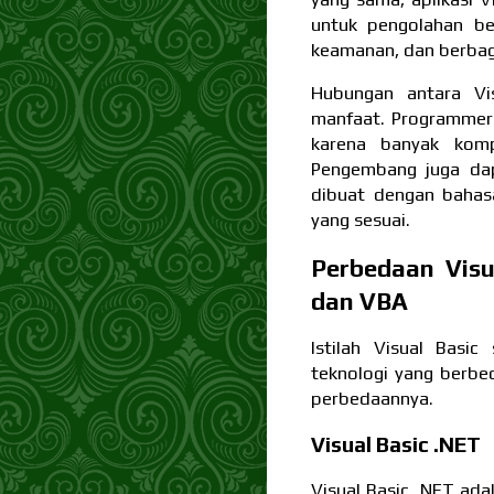
untuk pengolahan ber
keamanan, dan berbag
Hubungan antara Vi
manfaat. Programmer 
karena banyak komp
Pengembang juga da
dibuat dengan bahasa
yang sesuai.
Perbedaan Visua
dan VBA
Istilah Visual Basi
teknologi yang berbe
perbedaannya.
Visual Basic .NET
Visual Basic .NET ada