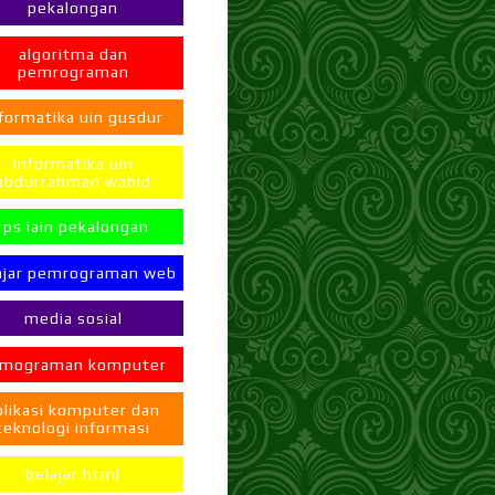
pekalongan
algoritma dan
pemrograman
formatika uin gusdur
informatika uin
abdurrahman wahid
rps iain pekalongan
ajar pemrograman web
media sosial
mograman komputer
plikasi komputer dan
teknologi informasi
belajar html