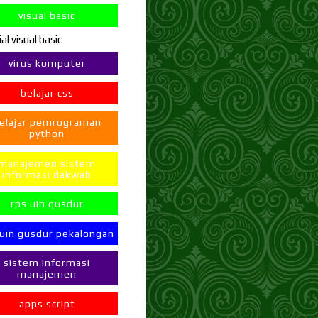
visual basic
ial visual basic
virus komputer
belajar css
elajar pemrograman
python
manajemen sistem
informasi dakwah
rps uin gusdur
 uin gusdur pekalongan
sistem informasi
manajemen
apps script