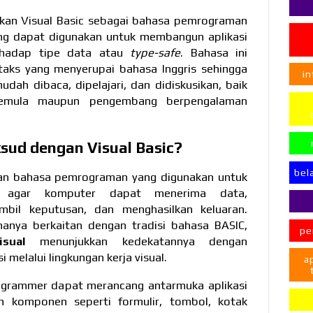
ikan Visual Basic sebagai bahasa pemrograman
ang dapat digunakan untuk membangun aplikasi
rhadap tipe data atau
type-safe
. Bahasa ini
taks yang menyerupai bahasa Inggris sehingga
in
dah dibaca, dipelajari, dan didiskusikan, baik
emula maupun pengembang berpengalaman
sud dengan Visual Basic?
bel
kan bahasa pemrograman yang digunakan untuk
si agar komputer dapat menerima data,
bil keputusan, dan menghasilkan keluaran.
nya berkaitan dengan tradisi bahasa BASIC,
pe
isual
menunjukkan kedekatannya dengan
melalui lingkungan kerja visual.
a
ogrammer dapat merancang antarmuka aplikasi
 komponen seperti formulir, tombol, kotak