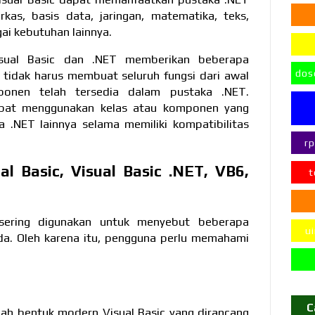
kas, basis data, jaringan, matematika, teks,
ai kebutuhan lainnya.
sual Basic dan .NET memberikan beberapa
dos
tidak harus membuat seluruh fungsi dari awal
onen telah tersedia dalam pustaka .NET.
pat menggunakan kelas atau komponen yang
 .NET lainnya selama memiliki kompatibilitas
r
l Basic, Visual Basic .NET, VB6,
t
c sering digunakan untuk menyebut beberapa
u
da. Oleh karena itu, pengguna perlu memahami
C
lah bentuk modern Visual Basic yang dirancang