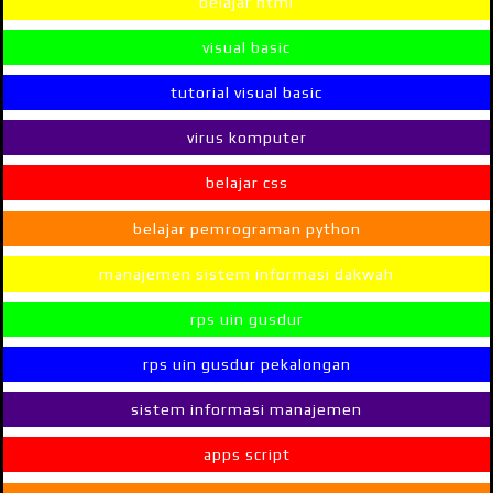
belajar html
visual basic
tutorial visual basic
virus komputer
belajar css
belajar pemrograman python
manajemen sistem informasi dakwah
rps uin gusdur
rps uin gusdur pekalongan
sistem informasi manajemen
apps script