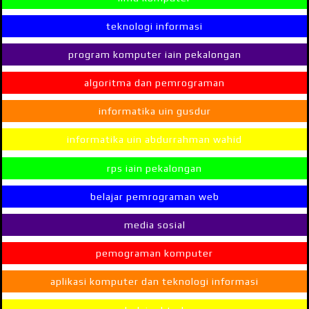
teknologi informasi
program komputer iain pekalongan
algoritma dan pemrograman
informatika uin gusdur
informatika uin abdurrahman wahid
rps iain pekalongan
belajar pemrograman web
media sosial
pemograman komputer
aplikasi komputer dan teknologi informasi