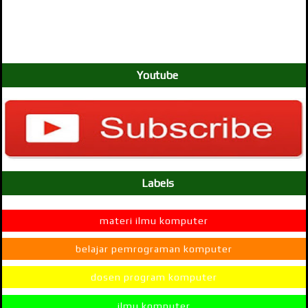
Youtube
Labels
materi ilmu komputer
belajar pemrograman komputer
dosen program komputer
ilmu komputer