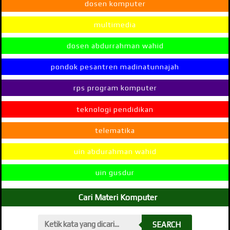
dosen komputer
multimedia
dosen abdurrahman wahid
pondok pesantren madinatunnajah
rps program komputer
teknologi pendidikan
telematika
uin abdurahman wahid
uin gusdur
Cari Materi Komputer
SEARCH