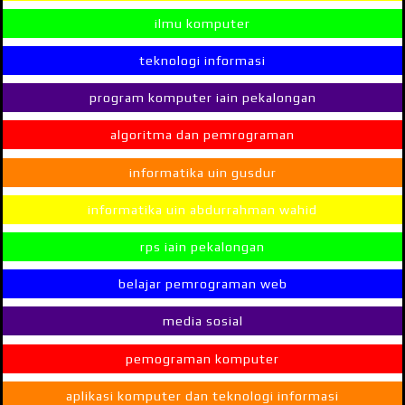
ilmu komputer
teknologi informasi
program komputer iain pekalongan
algoritma dan pemrograman
informatika uin gusdur
informatika uin abdurrahman wahid
rps iain pekalongan
belajar pemrograman web
media sosial
pemograman komputer
aplikasi komputer dan teknologi informasi