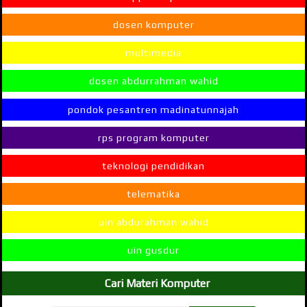
dosen komputer
multimedia
dosen abdurrahman wahid
pondok pesantren madinatunnajah
rps program komputer
teknologi pendidikan
telematika
uin abdurahman wahid
uin gusdur
Cari Materi Komputer