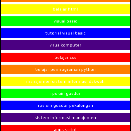
belajar html
visual basic
tutorial visual basic
virus komputer
belajar css
belajar pemrograman python
manajemen sistem informasi dakwah
rps uin gusdur
rps uin gusdur pekalongan
sistem informasi manajemen
apps script