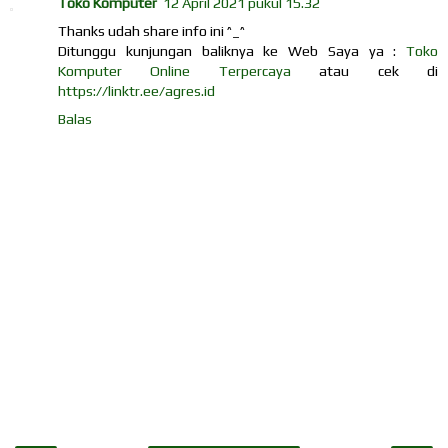
Toko Komputer
12 April 2021 pukul 15.32
Thanks udah share info ini ^_^
Ditunggu kunjungan baliknya ke Web Saya ya :
Toko
Komputer Online Terpercaya
atau cek di
https://linktr.ee/agres.id
Balas