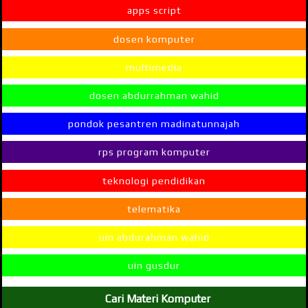
apps script
dosen komputer
multimedia
dosen abdurrahman wahid
pondok pesantren madinatunnajah
rps program komputer
teknologi pendidikan
telematika
uin abdurahman wahid
uin gusdur
Cari Materi Komputer