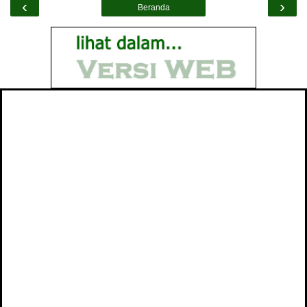
‹
›
Beranda