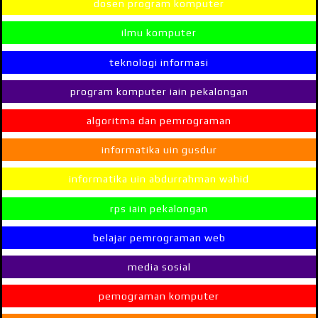
dosen program komputer
ilmu komputer
teknologi informasi
program komputer iain pekalongan
algoritma dan pemrograman
informatika uin gusdur
informatika uin abdurrahman wahid
rps iain pekalongan
belajar pemrograman web
media sosial
pemograman komputer