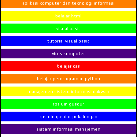
aplikasi komputer dan teknologi informasi
belajar html
visual basic
tutorial visual basic
virus komputer
belajar css
belajar pemrograman python
manajemen sistem informasi dakwah
rps uin gusdur
rps uin gusdur pekalongan
sistem informasi manajemen