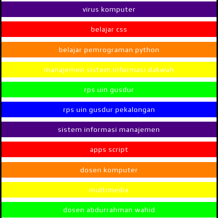
virus komputer
belajar css
belajar pemrograman python
manajemen sistem informasi dakwah
rps uin gusdur
rps uin gusdur pekalongan
sistem informasi manajemen
apps script
dosen komputer
multimedia
dosen abdurrahman wahid