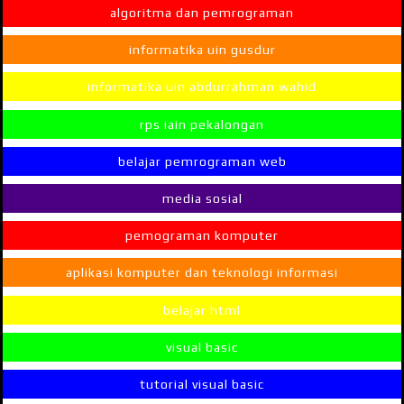
algoritma dan pemrograman
informatika uin gusdur
informatika uin abdurrahman wahid
rps iain pekalongan
belajar pemrograman web
media sosial
pemograman komputer
aplikasi komputer dan teknologi informasi
belajar html
visual basic
tutorial visual basic