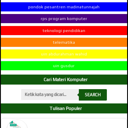
pondok pesantren madinatunnajah
rps program komputer
teknologi pendidikan
telematika
uin abdurahman wahid
uin gusdur
Cari Materi Komputer
SEARCH
Tulisan Populer