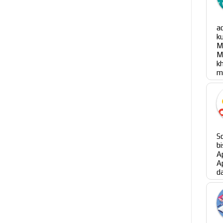
a
k
M
M
m
S
b
A
A
da