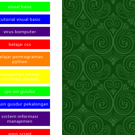
visual basic
tutorial visual basic
virus komputer
belajar css
elajar pemrograman
python
manajemen sistem
informasi dakwah
rps uin gusdur
 uin gusdur pekalongan
sistem informasi
manajemen
apps script