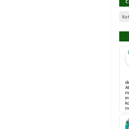
C
P
d
A
m
i
k
me