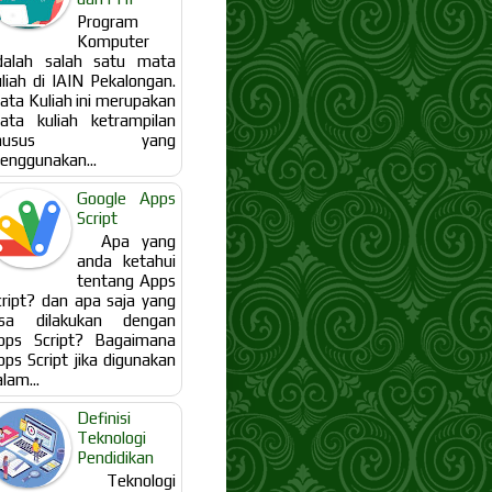
Program
Komputer
dalah salah satu mata
uliah di IAIN Pekalongan.
ata Kuliah ini merupakan
ata kuliah ketrampilan
khusus yang
enggunakan...
Google Apps
Script
Apa yang
anda ketahui
tentang Apps
cript? dan apa saja yang
isa dilakukan dengan
pps Script? Bagaimana
pps Script jika digunakan
lam...
Definisi
Teknologi
Pendidikan
Teknologi