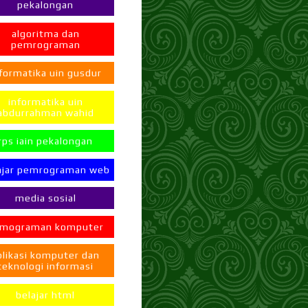
pekalongan
algoritma dan
pemrograman
formatika uin gusdur
informatika uin
abdurrahman wahid
rps iain pekalongan
ajar pemrograman web
media sosial
mograman komputer
plikasi komputer dan
teknologi informasi
belajar html