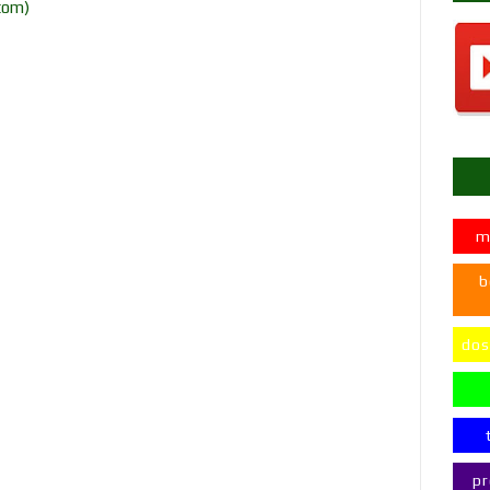
tom)
m
b
dos
pr