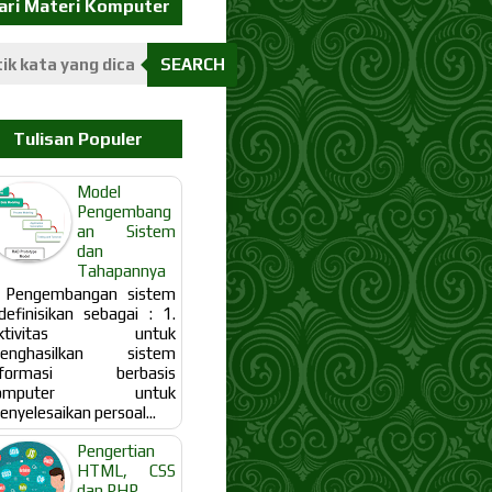
ari Materi Komputer
SEARCH
Tulisan Populer
Model
Pengembang
an Sistem
dan
Tahapannya
engembangan sistem
idefinisikan sebagai : 1.
ktivitas untuk
enghasilkan sistem
nformasi berbasis
omputer untuk
nyelesaikan persoal...
Pengertian
HTML, CSS
dan PHP