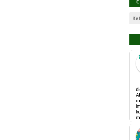
C
P
d
A
m
i
k
me