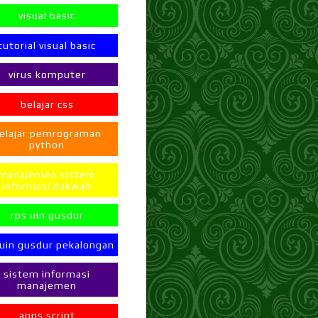
visual basic
tutorial visual basic
virus komputer
belajar css
elajar pemrograman
python
manajemen sistem
informasi dakwah
rps uin gusdur
 uin gusdur pekalongan
sistem informasi
manajemen
apps script