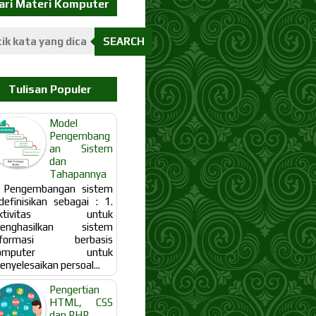
ari Materi Komputer
SEARCH
Tulisan Populer
Model
Pengembang
an Sistem
dan
Tahapannya
engembangan sistem
idefinisikan sebagai : 1.
ktivitas untuk
enghasilkan sistem
nformasi berbasis
omputer untuk
nyelesaikan persoal...
Pengertian
HTML, CSS
dan PHP