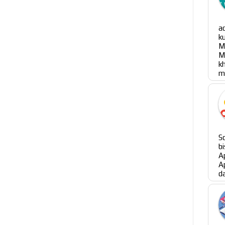
a
k
M
M
m
S
b
A
A
da