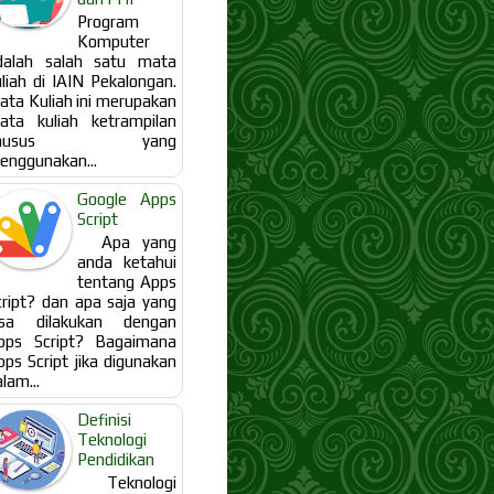
Program
Komputer
dalah salah satu mata
uliah di IAIN Pekalongan.
ata Kuliah ini merupakan
ata kuliah ketrampilan
khusus yang
enggunakan...
Google Apps
Script
Apa yang
anda ketahui
tentang Apps
cript? dan apa saja yang
isa dilakukan dengan
pps Script? Bagaimana
pps Script jika digunakan
lam...
Definisi
Teknologi
Pendidikan
Teknologi