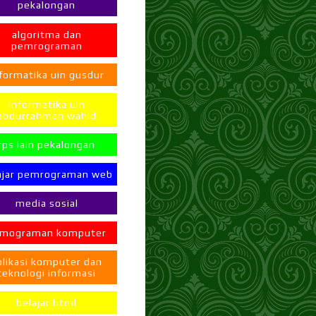
pekalongan
algoritma dan
pemrograman
formatika uin gusdur
informatika uin
abdurrahman wahid
rps iain pekalongan
ajar pemrograman web
media sosial
mograman komputer
plikasi komputer dan
teknologi informasi
belajar html