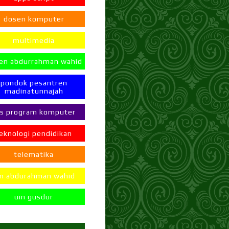
dosen komputer
multimedia
en abdurrahman wahid
pondok pesantren
madinatunnajah
ps program komputer
eknologi pendidikan
telematika
in abdurahman wahid
uin gusdur