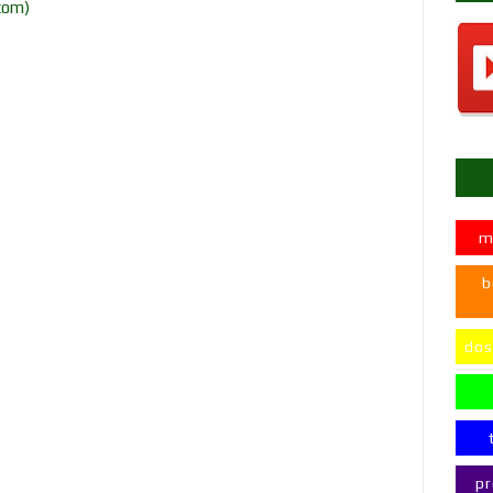
tom)
m
b
dos
pr