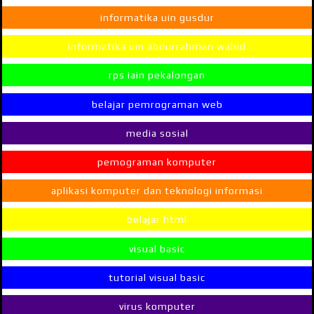
informatika uin gusdur
informatika uin abdurrahman wahid
rps iain pekalongan
belajar pemrograman web
media sosial
pemograman komputer
aplikasi komputer dan teknologi informasi
belajar html
visual basic
tutorial visual basic
virus komputer