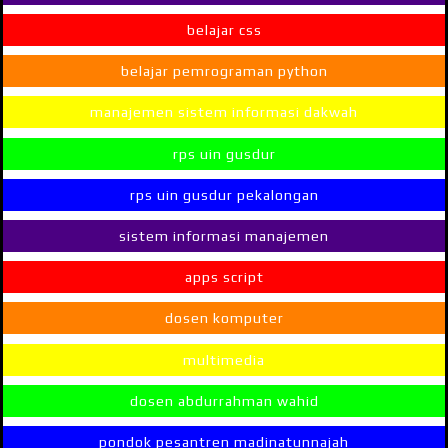
belajar css
belajar pemrograman python
manajemen sistem informasi dakwah
rps uin gusdur
rps uin gusdur pekalongan
sistem informasi manajemen
apps script
dosen komputer
multimedia
dosen abdurrahman wahid
pondok pesantren madinatunnajah