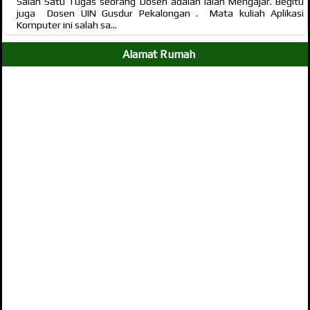
Salah Satu Tugas seorang Dosen adalah ialah Mengajar. Begitu
juga Dosen UIN Gusdur Pekalongan . Mata kuliah Aplikasi
Komputer ini salah sa...
Alamat Rumah