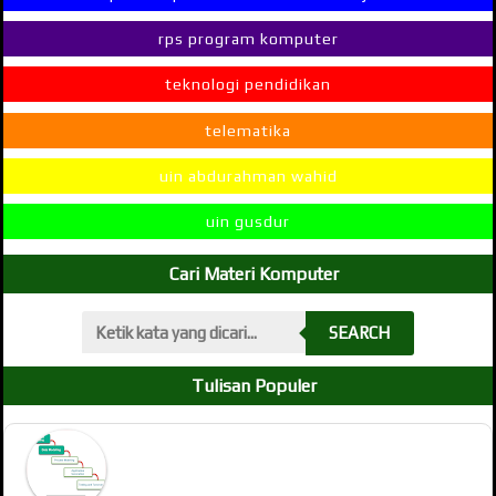
rps program komputer
teknologi pendidikan
telematika
uin abdurahman wahid
uin gusdur
Cari Materi Komputer
SEARCH
Tulisan Populer